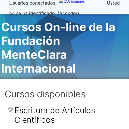
Usuarios conectados:
Usted
Salta al contenido principal
no se ha identificado. (
Acceder
)
Cursos On-line de la
Fundación
MenteClara
Internacional
Cursos disponibles
Escritura de Artículos
Científicos